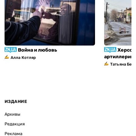
Война и любовь
Херсон
артиллерий
Алла Котляр
Татьяна Без
ИЗДАНИЕ
Архивы
Редакция
Реклама