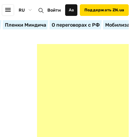
RU
Войти
Аа
Поддержать ZN.ua
Пленки Миндича
О переговорах с РФ
Мобилизация