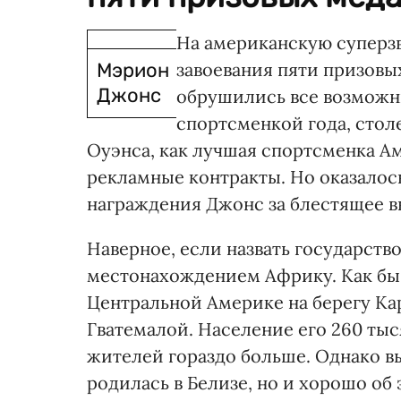
На американскую суперз
Мэрион
завоевания пяти призов
Джонс
обрушились все возможны
спортсменкой года, стол
Оуэнса, как лучшая спортсменка 
рекламные контракты. Но оказалось
награждения Джонс за блестящее в
Наверное, если назвать государств
местонахождением Африку. Как бы н
Центральной Америке на берегу Ка
Гватемалой. Население его 260 тыся
жителей гораздо больше. Однако в
родилась в Белизе, но и хорошо об 