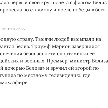
ала первый свой круг почета с флагом Белиз
а пронесла по стадиону и после победы в беге
RELATED VIDEO
 родную страну. Тысячи людей высыпали на
вается Белиз. Триумф Мэрион завершился
еспечения безопасности спортсменки ее
цейских и военных. Премьер-министр Белиза
й дочерью Белиза» и вручил ей второй по
тупила по местному телевидению, где
рямом эфире.