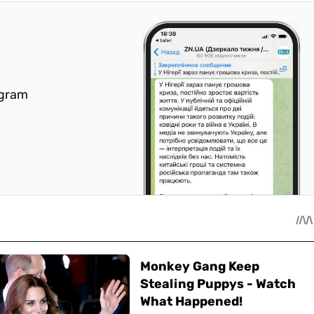
egram