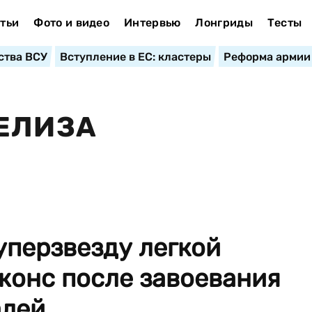
тьи
Фото и видео
Интервью
Лонгриды
Тесты
ства ВСУ
Вступление в ЕС: кластеры
Реформа армии
ЕЛИЗА
уперзвезду легкой
жонс после завоевания
ей ...