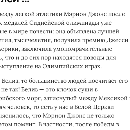
везду легкой атлетики Мэрион Джонс после
ых медалей Сиднейской олимпиады уже
е в мире почести: она объявлена лучшей
етия, тысячелетия, получила премию Джесси
Америки, заключила умопомрачительные
, что и до сих пор находятся поводы для
ыступление на Олимпийских играх.
о Белиз, то большинство людей посчитает его
е так! Белиз — это клочок суши в
рибского моря, затиснутый между Мексикой 
ч человек, то есть у нас в Белой Церкви
ыяснилось, что Мэрион Джонс не только
этом помнит. В частности, после победы в