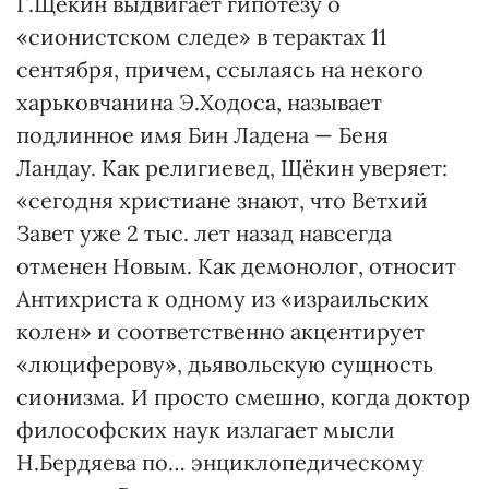
Г.Щёкин выдвигает гипотезу о
«сионистском следе» в терактах 11
сентября, причем, ссылаясь на некого
харьковчанина Э.Ходоса, называет
подлинное имя Бин Ладена — Беня
Ландау. Как религиевед, Щёкин уверяет:
«сегодня христиане знают, что Ветхий
Завет уже 2 тыс. лет назад навсегда
отменен Новым. Как демонолог, относит
Антихриста к одному из «израильских
колен» и соответственно акцентирует
«люциферову», дьявольскую сущность
сионизма. И просто смешно, когда доктор
философских наук излагает мысли
Н.Бердяева по… энциклопедическому