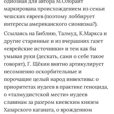
одиозная для автора М.Олбрайт
маркирована происхождением из семьи
чешских евреев (поэтому лоббирует
интересы американского сионизма?).
Ссылаясь на Библию, Талмуд, К.Маркса и
другие старинные и из вчерашних газет
«еврейские источники» и тем как бы
умывая руки (дескать, сами о себе такое
говорят), Г. Щёкин внятно артикулирует
несомненно оскорбительные и
порочащие целый народ инвективы: о
приоритетах иудеев в практике геноцида,
о «талмудистской мести» иудеев
славянам за разгром киевским князем
Хазарского каганата, о врожденном