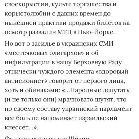
своекорыстии, культе торгашества и
корыстолюбии с давних времен до
нынешней практики продажи билетов на
осмотр развалин МТЦ в Нью-Йорке.
Но вот о засилье в украинских СМИ
«местечковых олигархов» и об
инфильтрации в нашу Верховную Раду
этнически чуждого элемента «здоровый
антисионист» говорит от первого лица,
хоть и обиняками: «…Народные депутаты
(и не только они) мрачновато шутят, что
по своему составу украинский парламент
все больше напоминает израильский
кнессет…».
Фундаментально г-н Щёкин