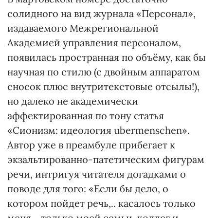
солидного на вид журнала «Персонал»,
издаваемого Межрегиональной
Академией управления персоналом,
появилась пространная по объёму, как бы
научная по стилю (с двойным аппаратом
сносок плюс внутритекстовые отсылы!),
но далеко не академически
аффектированная по тону статья
«Сионизм: идеология ubermenschen».
Автор уже в преамбуле прибегает к
экзальтированно-патетическим фигурам
речи, интригуя читателя догадками о
поводе для того: «Если бы дело, о
котором пойдет речь,.. касалось только
меня,.. только моей семьи, коллег и