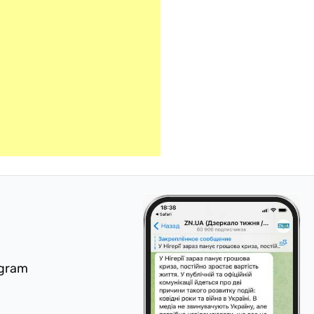
egram