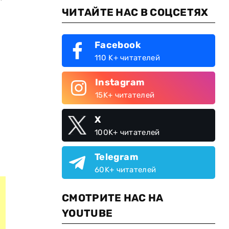
ЧИТАЙТЕ НАС В СОЦСЕТЯХ
Facebook
110 K+ читателей
Instagram
15K+ читателей
X
100K+ читателей
Telegram
60K+ читателей
СМОТРИТЕ НАС НА
YOUTUBE