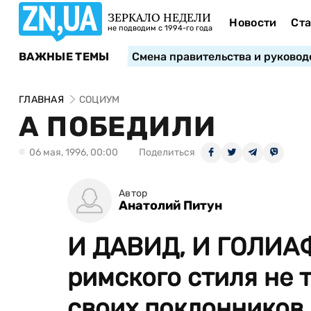
ЗЕРКАЛО НЕДЕЛИ
Новости
Ста
не подводим с 1994-го года
ВАЖНЫЕ ТЕМЫ
Смена правительства и руковод
ГЛАВНАЯ
СОЦИУМ
А ПОБЕДИЛИ
06 мая, 1996, 00:00
Поделиться
Автор
Анатолий Питун
И ДАВИД, И ГОЛИАФ
римского стиля не 
своих поклонников,