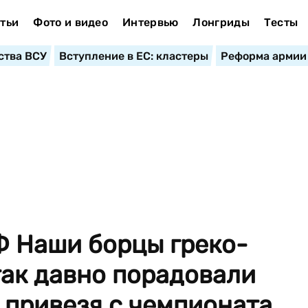
тьи
Фото и видео
Интервью
Лонгриды
Тесты
ства ВСУ
Вступление в ЕС: кластеры
Реформа армии
 Наши борцы греко-
так давно порадовали
 привезя с чемпионата