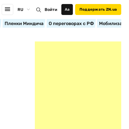
RU
Войти
Аа
Поддержать ZN.ua
Пленки Миндича
О переговорах с РФ
Мобилизация