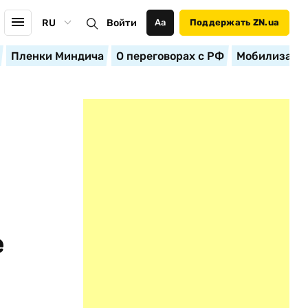
RU
Войти
Аа
Поддержать ZN.ua
Пленки Миндича
О переговорах с РФ
Мобилизация
е