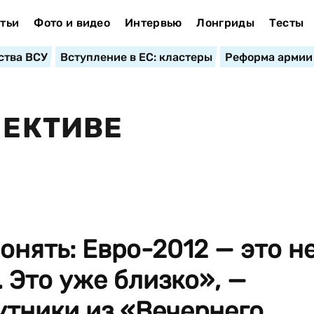
тьи
Фото и видео
Интервью
Лонгриды
Тесты
ства ВСУ
Вступление в ЕС: кластеры
Реформа армии
ПЕКТИВЕ
онять: Евро-2012 — это н
. Это уже близко», —
утники из «Вечернего