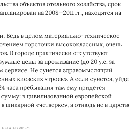
ьства объектов отельного хозяйства, срок
планирован на 2008—2011 гг., находятся на
. Ведь в целом материально-техническое
лючением горсточки высококлассных, очень
ов. В городе практически отсутствуют
мные цены за проживание (до 20 у.е. за
ом сервисе. Не сунется здравомыслящий
енных киевских «троек». А если сунется, уйде
 24 часа пребывания там ему придется
 сумму: в цивилизованной европейской
в шикарной «четверке», а отнюдь не в царств
RELATED VIDEO