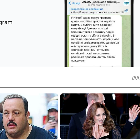
egram