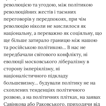
революцією та угодою, між політикою
революційних жестів і таємних
переговорів у передпокоях, при чім
революцію ніколи не мислилося як
національну, а переважно як соціяльну, що
ще більше затирало границю між нашою
та російською політикою… В нас не
передбачали світового конфлікту, ні
еволюції московського лібералізму в
сторону імперіялізму, ні
націоналістичного підкладу
большевизму… будували політику не на
схоплених тенденціях політичного
розвою, а на політичних плітках, на заявах
Савінкова або Раковського, приходячи від