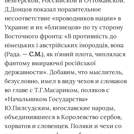
Венгерской, Российской и Оттоманской.
Д.Донцов показал поразительное
несоответствие «проводников нации» в
Украине и их «близнецов» по ту сторону
Восточного фронта: «В противність до
німецьких і австрійських інородців, вона
(Рада. —
С.М.
), як п’яний плота, чиплялася
фантому вмираючої російської
державности». Добавим, что мыслитель,
безусловно, имел в виду чехов и словаков
во главе с Т.Г.Масариком, поляков с
«Начальником Государства»
Ю.Пилсудским, югославские народы,
объединившиеся в Королевство сербов,
хорватов и словенцев. Поляки и чехи со