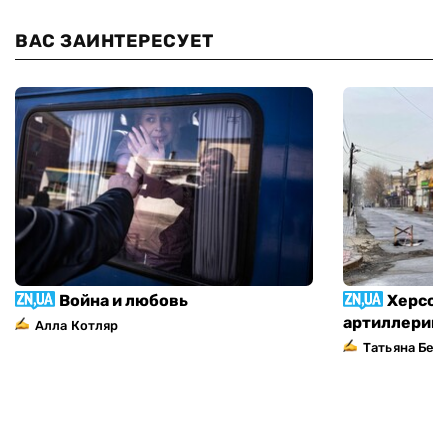
ВАС ЗАИНТЕРЕСУЕТ
Война и любовь
Херсон
артиллерий
Алла Котляр
Татьяна Без