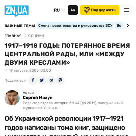
RU
Аа
Поддержать
Смена правительства и руководства ВСУ
Вступление
ВАЖНЫЕ ТЕМЫ
ГЛАВНАЯ
СОЦИУМ
1917—1918 ГОДЫ: ПОТЕРЯННОЕ ВРЕМЯ
ЦЕНТРАЛЬНОЙ РАДЫ, ИЛИ «МЕЖДУ
ДВУМЯ КРЕСЛАМИ»
19 августа, 2005, 00:00
Поделиться
Автор
Сергей Махун
Редактор отдела истории ZN.UA (до 2019), заслуженный
журналист Украины.
Об Украинской революции 1917—1921
годов написаны тома книг, защищено