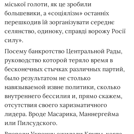
міської голоти, як це зробили
большевики, а «соціялізм» останніх
перешкодив їй зорганізувати середнє
селянство, одиноку, справді ворожу Росії
силу».
Посему банкротство Центральной Рады,
руководство которой теряло время в
бесконечных стычках различных партий,
было результатом не столько
навязываемой извне политики, сколько
внутреннего бессилия и, прямо скажем,
отсутствия своего харизматичного
лидера. Вроде Масарика, Маннергейма
или Пилсудского.
Впереди Украину ожидали Круты, когда