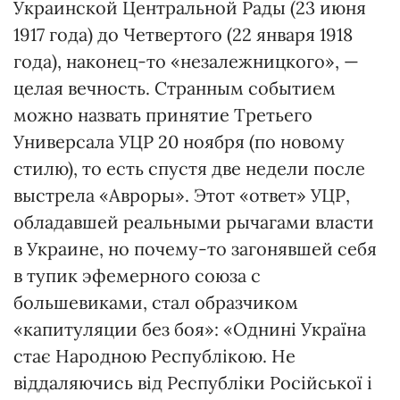
Украинской Центральной Рады (23 июня
1917 года) до Четвертого (22 января 1918
года), наконец-то «незалежницкого», —
целая вечность. Странным событием
можно назвать принятие Третьего
Универсала УЦР 20 ноября (по новому
стилю), то есть спустя две недели после
выстрела «Авроры». Этот «ответ» УЦР,
обладавшей реальными рычагами власти
в Украине, но почему-то загонявшей себя
в тупик эфемерного союза с
большевиками, стал образчиком
«капитуляции без боя»: «Однині Україна
стає Народною Республікою. Не
віддаляючись від Республіки Російської і