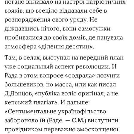
погано впливало на настрої патріотичних
вояків, що всеціло віддавали себе в
розпорядження свого уряду. Не
діждавшись нічого, вони самотужки
пробивалися до своїх домів, де панувала
атмосфера «ділення десятин».
Там, в селах, выступал на передний план
уже социальный аспект революции. И
Рада в этом вопросе «содрала» лозунги
большевиков, но масса, или как писал
Д.Донцов, «публіка воліє оригінал, а не
кепський плагіат». И дальше:
«Сентиментальне українофільство
забороняло їй (Раде. —
С.М.
) виступити
провідником переважно змосковщеної