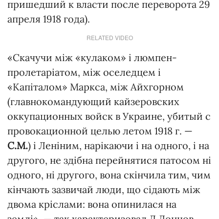
пришедший к власти после переворота 29
апреля 1918 года).
RELATED VIDEO
«Скачучи між «кулаком» і люмпен-
пролетаріатом, між оселедцем і
«Капіталом» Маркса, між Айхгорном
(главнокомандующий кайзеровских
оккупационных войск в Украине, убитый с
провокационной целью летом 1918 г. —
С.М.
) і Леніним, нарікаючи і на одного, і на
другого, не здібна перейнятися патосом ні
одного, ні другого, вона скінчила тим, чим
кінчають зазвичай люди, що сідають між
двома кріслами: вона опинилася на
землі», — так характеризовал Д.Донцов