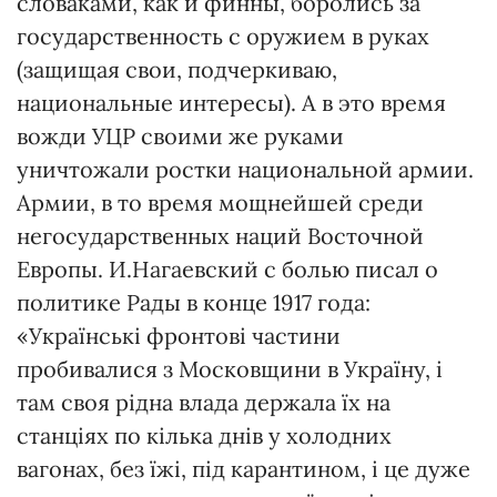
словаками, как и финны, боролись за
государственность с оружием в руках
(защищая свои, подчеркиваю,
национальные интересы). А в это время
вожди УЦР своими же руками
уничтожали ростки национальной армии.
Армии, в то время мощнейшей среди
негосударственных наций Восточной
Европы. И.Нагаевский с болью писал о
политике Рады в конце 1917 года:
«Українські фронтові частини
пробивалися з Московщини в Україну, і
там своя рідна влада держала їх на
станціях по кілька днів у холодних
вагонах, без їжі, під карантином, і це дуже