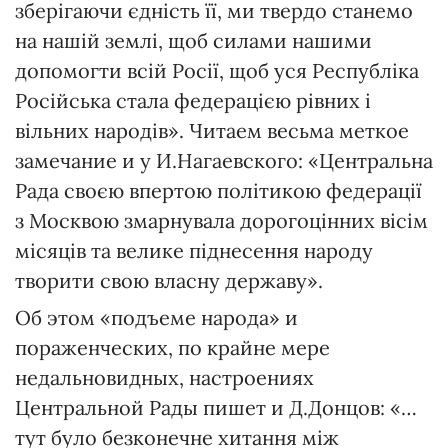
зберігаючи єдність її, ми твердо станемо
на нашій землі, щоб силами нашими
допомогти всій Росії, щоб уся Республіка
Російська стала федерацією рівних і
вільних народів». Читаем весьма меткое
замечание и у И.Нагаевского: «Центральна
Рада своєю впертою політикою федерації
з Москвою змарнувала дорогоцінних вісім
місяців та велике піднесення народу
творити свою власну державу».
Об этом «подъеме народа» и
пораженческих, по крайне мере
недальновидных, настроениях
Центральной Рады пишет и Д.Донцов: «…
тут було безконечне хитання між