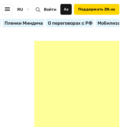
RU
Войти
Аа
Поддержать ZN.ua
Пленки Миндича
О переговорах с РФ
Мобилизация