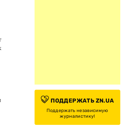
т
к
и
ПОДДЕРЖАТЬ ZN.UA
Поддержать независимую
журналистику!