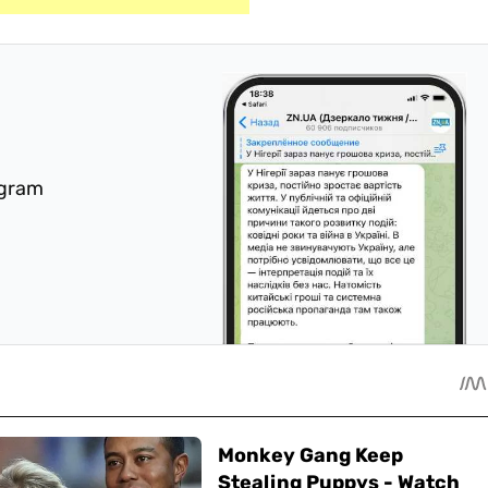
egram