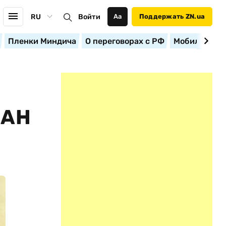
RU
Войти
Аа
Поддержать ZN.ua
Пленки Миндича
О переговорах с РФ
Мобилизация
ВАН