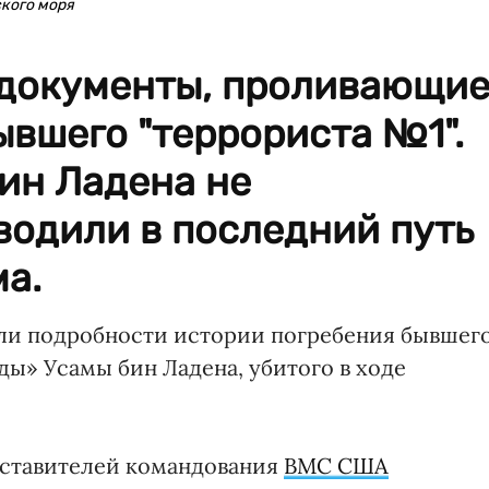
кого моря
документы, проливающи
ывшего "террориста №1".
бин Ладена не
водили в последний путь
а.
и подробности истории погребения бывшег
ы» Усамы бин Ладена, убитого в ходе
дставителей командования
ВМС США