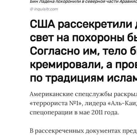
Бин Ладена похоронили в северной части Аравийс
© inquisitr.com
США рассекретили 
свет на похороны б
Согласно им, тело 
кремировали, а про
по традициям ислам
Американские спецслужбы раскрыл
«террориста №1», лидера «Аль-Каид
спецоперации в мае 2011 года.
В рассекреченных документах пре