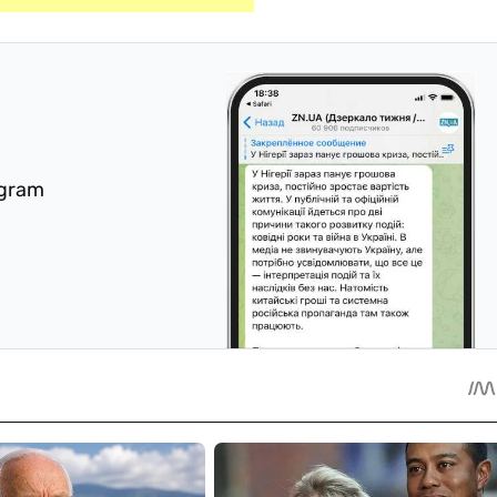
egram