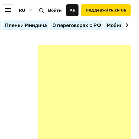
RU
Войти
Аа
Поддержать ZN.ua
Пленки Миндича
О переговорах с РФ
Мобилизация