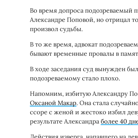
Во время допроса подозреваемый п
Александре Поповой, но отрицал тот
произвол судьбы.
В то же время, адвокат подозреваем
бывают временные провалы в памят
В ходе заседания суд вынужден был 
подозреваемому стало плохо.
Напомним, избитую Александру По
Оксаной Макар
. Она стала случай
ссоре с женой и жестоко избил дев
результате Александра
более 40 дн
Действия изверга, напавшего на деву