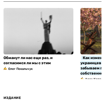
Обманут ли нас еще раз, и
Как измени
согласимся ли мы с этим
украинцев з
забываем про
Олег Покальчук
собственно
Алла Котляр
ИЗДАНИЕ