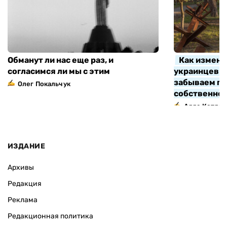
Обманут ли нас еще раз, и
Как измени
согласимся ли мы с этим
украинцев з
забываем про
Олег Покальчук
собственно
Алла Котляр
ИЗДАНИЕ
Архивы
Редакция
Реклама
Редакционная политика