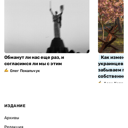
Обманут ли нас еще раз, и
Как измени
согласимся ли мы с этим
украинцев з
забываем про
Олег Покальчук
собственно
Алла Котляр
ИЗДАНИЕ
Архивы
Редакция