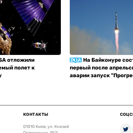
SA отложили
На Байконуре сос
емый полет к
первый после апрельс
у
аварии запуск "Прогре
КОНТАКТЫ
СОЦС
01010 Киев, ул. Князей
Острожских, 19/1