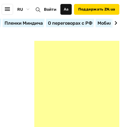
RU
Войти
Аа
Поддержать ZN.ua
Пленки Миндича
О переговорах с РФ
Мобилизация