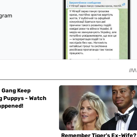
egram