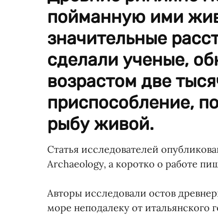
пойманную ими жив
значительные расст
сделали ученые, о
возрастом две тыся
приспособление, п
рыбу живой.
Статья исследователей опубликована 
Archaeology, а коротко о работе пи
Авторы исследовали остов древнери
море неподалеку от итальянского г