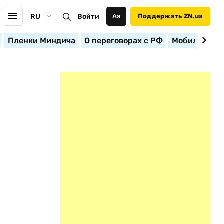
RU
Войти
Аа
Поддержать ZN.ua
Пленки Миндича
О переговорах с РФ
Мобилизация