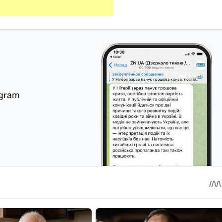
egram