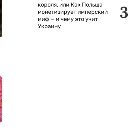
короля, или Как Польша
3
монетизирует имперский
миф — и чему это учит
Украину