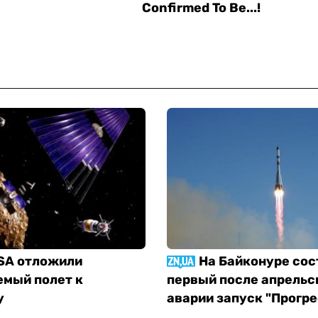
SA отложили
На Байконуре сос
емый полет к
первый после апрельс
у
аварии запуск "Прогре