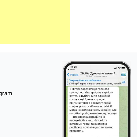
egram