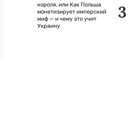
короля, или Как Польша
3
монетизирует имперский
миф — и чему это учит
Украину