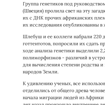
Группа генетиков под руководство
(Швеция) пролила свет на эту зага
их с ДНК прочих африканских плем
их исследования опубликованны в 
Шлебуш и ее коллеги набрали 220 д
готтентотов, попросили их сдать п
ходе анализа генетики выделили 2
полиморфизмов - различий в устрой
для вычисления степени родства и
народов Земли.
К удивлению ученых, все использо
отделились от общего древа челове
начала миграции людей из Африки 
лет назад произошло внутреннее д