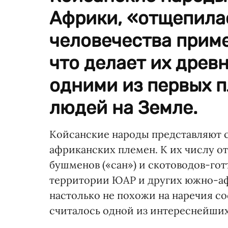
Африки, «отщепилас
человечества приме
что делает их древ
одними из первых 
людей на Земле.
Койсанские народы представляют 
африканских племен. К их числу о
бушменов («сан») и скотоводов-гот
территории ЮАР и других южно-аф
настолько не похожи на наречия с
считалось одной из интереснейших