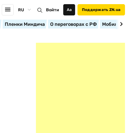
RU
Войти
Аа
Поддержать ZN.ua
Пленки Миндича
О переговорах с РФ
Мобилизация