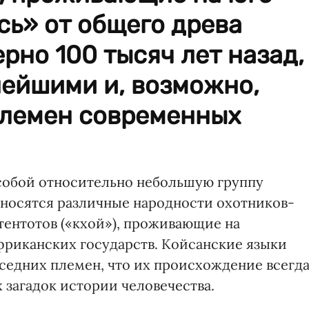
ь» от общего древа
рно 100 тысяч лет назад,
нейшими и, возможно,
племен современных
собой относительно небольшую группу
тносятся различные народности охотников-
тентотов («кхой»), проживающие на
риканских государств. Койсанские языки
оседних племен, что их происхождение всегд
 загадок истории человечества.