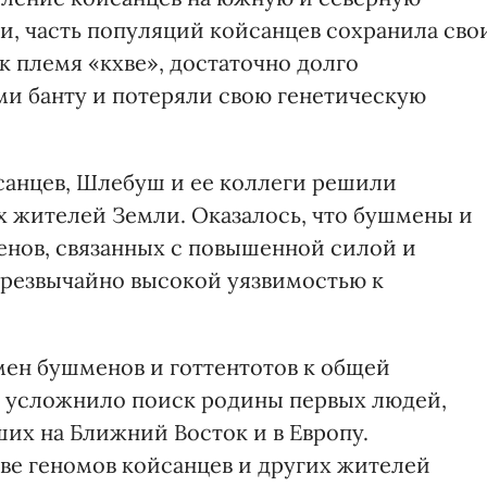
и, часть популяций койсанцев сохранила сво
ак племя «кхве», достаточно долго
и банту и потеряли свою генетическую
санцев, Шлебуш и ее коллеги решили
их жителей Земли. Оказалось, что бушмены и
енов, связанных с повышенной силой и
чрезвычайно высокой уязвимостью к
мен бушменов и готтентотов к общей
а усложнило поиск родины первых людей,
х на Ближний Восток и в Европу.
ве геномов койсанцев и других жителей