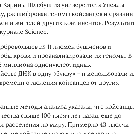
м Карины Шлебуш из университета Упсалы
дку, расшифровав геномы койсанцев и сравнив
ен и жителей других континентов. Результа
журнале Science.
обровольцев из 11 племен бушменов и
робы крови и проанализировали их геномы. В
,2 миллиона однонуклеотидных
стве ДНК в одну «букву» - и использовали и
 времени отделения койсанцев от других
ванные методы анализа указали, что койсанцы
чества свыше 100 тысяч лет назад, еще до
и расселения по миру. Примерно 43 тысячи
еление койсанцев на южную и северную