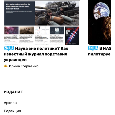
Наука вне политики? Как
В NASA
известный журнал подставил
пилотируемы
украинцев
Ирина Егорченко
ИЗДАНИЕ
Архивы
Редакция