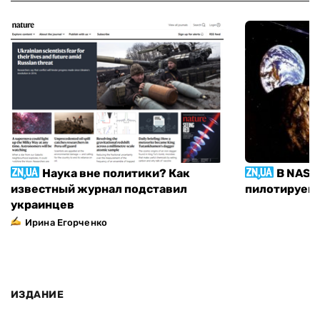
Наука вне политики? Как
В NASA
известный журнал подставил
пилотируемы
украинцев
Ирина Егорченко
ИЗДАНИЕ