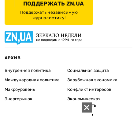
ПОДДЕРЖАТЬ ZN.UA
Поддержать независимую
журналистику!
ЗЕРКАЛО НЕДЕЛИ
не подводим с 1994-го года
АРХИВ
Внутренняя политика
Социальная защита
Международная политика
Зарубежная экономика
Макроуровень
Конфликт интересов
Энергорынок
Экономическая
безопасность
Приватизация
Персоналии
Экономика регионов
Социум
Наука
История
Технологии