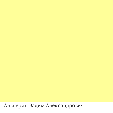
Альперин Вадим Александрович