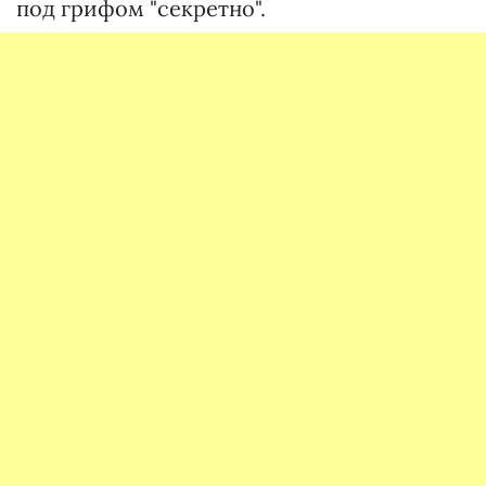
под грифом "секретно".