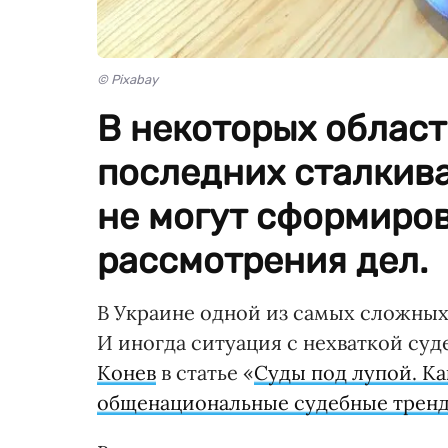
© Pixabay
В некоторых област
последних сталкива
не могут сформиров
рассмотрения дел.
В Украине одной из самых сложных
И иногда ситуация с нехваткой су
Конев
в статье «
Суды под лупой. К
общенациональные судебные трен