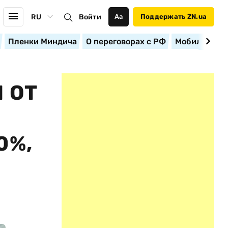
RU
Войти
Аа
Поддержать ZN.ua
Пленки Миндича
О переговорах с РФ
Мобилизация
 ОТ
0%,