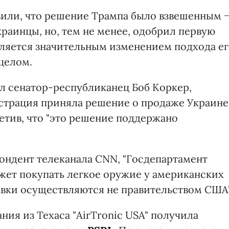
или, что решение Трампа было взвешенным 
краинцы, но, тем не менее, одобрил первую
вляется значительным изменением подхода е
целом.
л сенатор-республиканец Боб Коркер,
нистрация приняла решение о продаже Украине
етив, что "это решение поддержано
пондент телеканала CNN, "Госдепартамент
ожет покупать легкое оружие у американских
авки осуществляются не правительством США"
ия из Техаса "AirTronic USA" получила