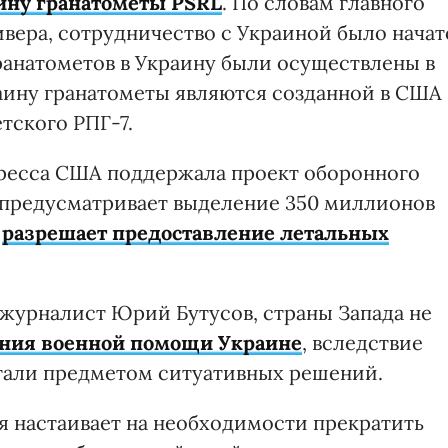
аину гранатометы PSRL
. По словам главного
вера, сотрудничество с Украиной было начат
гранатометов
в Украину были осуществлены в
раину гранатометы являются созданной в США
тского РПГ-7.
гресса США поддержала проект оборонного
 предусматривает выделение 350 миллионов
е
разрешает предоставление летальных
журналист Юрий Бутусов, страны Запада не
ания военной помощи Украине
, вследствие
тали предметом ситуативных решений.
я настаивает на необходимости прекратить