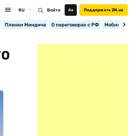
RU
Войти
Аа
Поддержать ZN.ua
Пленки Миндича
О переговорах с РФ
Мобилизация
ГО