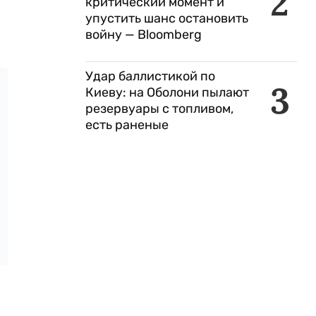
2
критический момент и
упустить шанс остановить
войну — Bloomberg
Удар баллистикой по
3
Киеву: на Оболони пылают
резервуары с топливом,
есть раненые