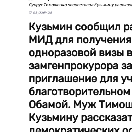
Супруг Тимошенко посоветовал Кузьмину рассказа
© day.kiev.ua
Кузьмин сообщил ра
МИД для получения
одноразовой визы 
замгенпрокурора за
приглашение для уч
благотворительном
Обамой. Муж Тимош
Кузьмину рассказат
демократических ос