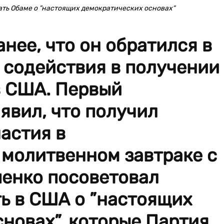
ть Обаме о ”настоящих демократических основах”
нее, что он обратился в
 содействия в получении
в США. Первый
явил, что получил
астия в
 молитвенном завтраке с
енко посоветовал
ь в США о ”настоящих
новах”, которые Партия