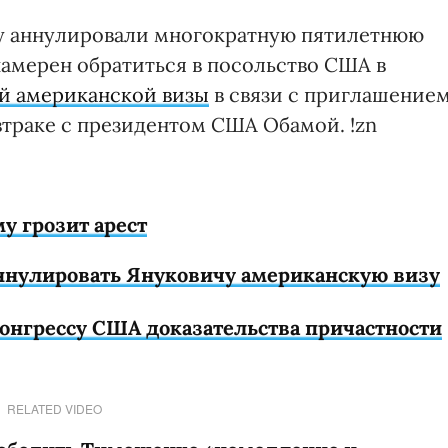
му аннулировали многократную пятилетнюю
 намерен обратиться в посольство США в
й американской визы
в связи с приглашение
втраке с президентом США Обамой. !zn
у грозит арест
нулировать Януковичу американскую визу
онгрессу США доказательства причастности
RELATED VIDEO