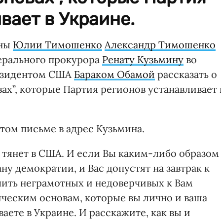
вает в Украине.
ины
Юлии Тимошенко
Александр Тимошенко
ерального прокурора
Ренату Кузьмину
во
резидентом США
Бараком Обамой
рассказать о
х”, которые Партия регионов устанавливает 
том письме в адрес Кузьмина.
 тянет в США. И если Вы каким-либо образом
ну демократии, и Вас допустят на завтрак к
чить неграмотных и недоверчивых к Вам
ческим основам, которые вы лично и ваша
аете в Украине. И расскажите, как вы и