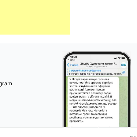
egram