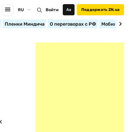
RU
Войти
Аа
Поддержать ZN.ua
Пленки Миндича
О переговорах с РФ
Мобилизация