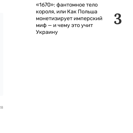
«1670»: фантомное тело
короля, или Как Польша
3
монетизирует имперский
миф — и чему это учит
Украину
28