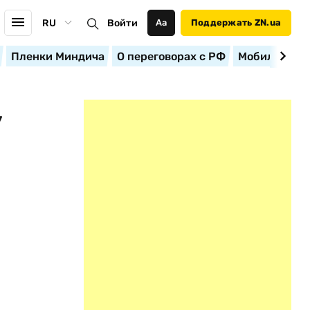
RU
Войти
Аа
Поддержать ZN.ua
Пленки Миндича
О переговорах с РФ
Мобилизация
У