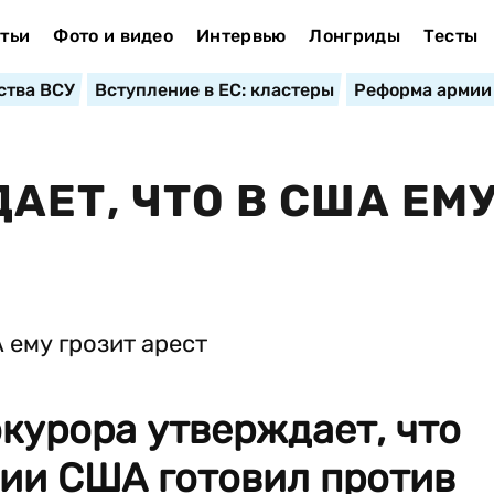
тьи
Фото и видео
Интервью
Лонгриды
Тесты
ства ВСУ
Вступление в ЕС: кластеры
Реформа армии
АЕТ, ЧТО В США ЕМ
курора утверждает, что
ии США готовил против