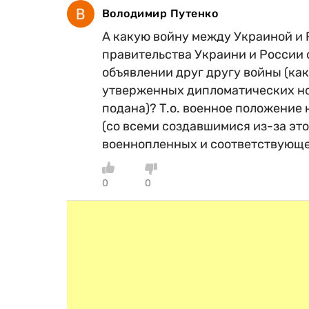
Володимир Путенко
А какую войну между Украиной и 
правительства Украини и России
объявлении друг другу войны (ка
утверженных дипломатических нор
подана)? Т.о. военное положение 
(со всеми создавшимися из-за это
военнопленных и соответствующей 
0
0