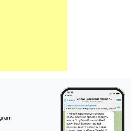
egram