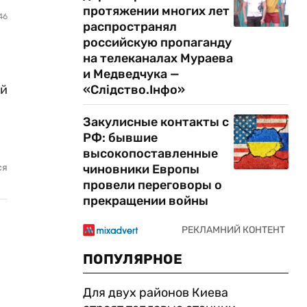
протяжении многих лет
46
распространял
российскую пропаганду
на телеканалах Мураева
и Медведчука —
«Слідство.Інфо»
ой
Закулисные контакты с
РФ: бывшие
высокопоставленные
чиновники Европы
ся
провели переговоры о
прекращении войны
ПОПУЛЯРНОЕ
Для двух районов Киева