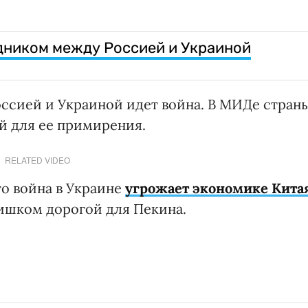
едником между Россией и Украиной
оссией и Украиной идет война. В МИДе стран
й для ее примирения.
RELATED VIDEO
то война в Украине
угрожает экономике Кита
ишком дорогой для Пекина.