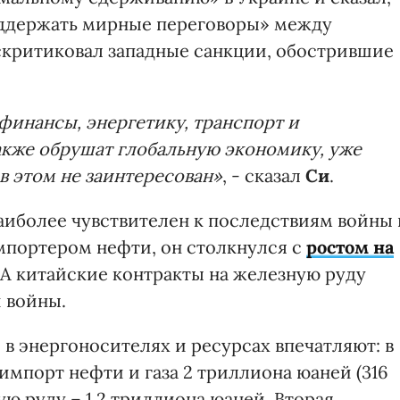
оддержать мирные переговоры» между
скритиковал западные санкции, обострившие
финансы, энергетику, транспорт и
также обрушат глобальную экономику, уже
в этом не заинтересован»
, - сказал
Си
.
аиболее чувствителен к последствиям войны 
мпортером нефти, он столкнулся с
ростом на
 А китайские контракты на железную руду
й войны.
в энергоносителях и ресурсах впечатляют: в
импорт нефти и газа 2 триллиона юаней (316
ую руду – 1,2 триллиона юаней. Вторая