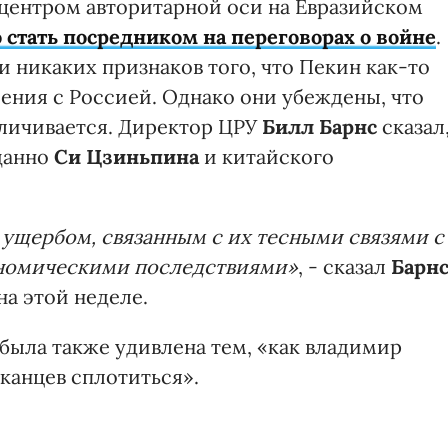
центром авторитарной оси на Евразийском
 стать посредником на переговорах о войне
.
 никаких признаков того, что Пекин как-то
ения с Россией. Однако они убеждены, что
еличивается. Директор ЦРУ
Билл Барнс
сказал
иданно
Си Цзиньпина
и китайского
ущербом, связанным с их тесными связями с
ономическими последствиями»
, - сказал
Барн
на этой неделе.
 была также удивлена тем, «как владимир
канцев сплотиться».