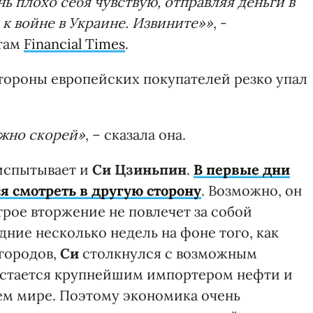
ь плохо себя чувствую, отправляя деньги в
 к войне в Украине. Извините»»
, -
там
Financial Times
.
стороны европейских покупателей резко упал
ожно скорей»
, – сказала она.
 испытывает и
Си Цзиньпин
.
В первые дни
я смотреть в другую сторону
. Возможно, он
трое вторжение не повлечет за собой
дние несколько недель на фоне того, как
городов,
Си
столкнулся с возможным
 остается крупнейшим импортером нефти и
ем мире. Поэтому экономика очень