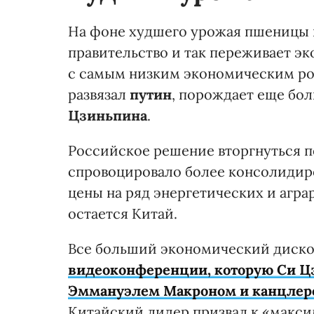
На фоне худшего урожая пшеницы в
правительство и так переживает эк
с самым низким экономическим рос
развязал
путин
, порождает еще бо
Цзиньпина
.
Российское решение вторгнуться п
спровоцировало более консолидир
цены на ряд энергетических и агр
остается Китай.
Все больший экономический диско
видеоконференции, которую Си Ц
Эммануэлем Макроном и канцле
Китайский лидер призвал к «макси