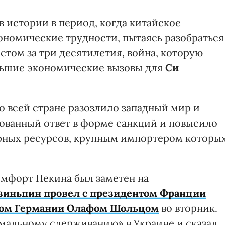
 истории в период, когда китайское
ономические трудности, пытаясь разобраться
том за три десятилетия, война, которую
льшие экономические вызовы для
Си
о всей стране разозлило западный мир и
ованный ответ в форме санкций и повысило
арных ресурсов, крупным импортером которы
мфорт Пекина был заметен на
зиньпин провел с президентом Франции
ром Германии Олафом Шольцом
во вторник.
мальному сдерживанию» в Украине и сказал,