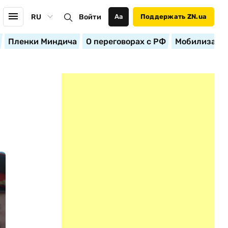
RU
Войти
Аа
Поддержать ZN.ua
Пленки Миндича
О переговорах с РФ
Мобилизация