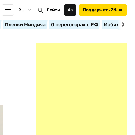
RU
Войти
Аа
Поддержать ZN.ua
Пленки Миндича
О переговорах с РФ
Мобилизация