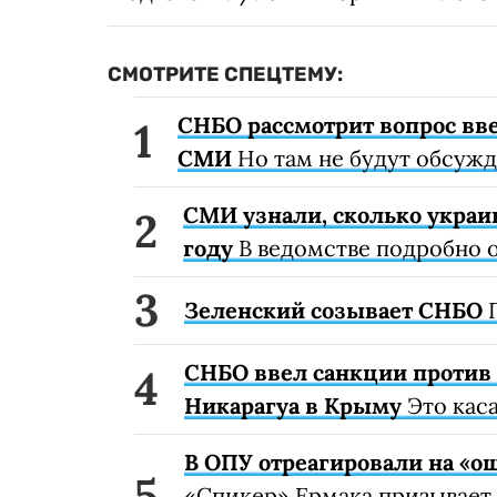
СМОТРИТЕ СПЕЦТЕМУ:
СНБО рассмотрит вопрос вв
СМИ
Но там не будут обсужд
СМИ узнали, сколько украи
году
В ведомстве подробно о
Зеленский созывает СНБО
П
СНБО ввел санкции против
Никарагуа в Крыму
Это каса
В ОПУ отреагировали на «ош
«Спикер» Ермака призывает 