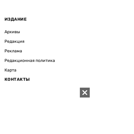
ИЗДАНИЕ
Архивы
Редакция
Реклама
Редакционная политика
Карта
КОНТАКТЫ
01010 Киев, ул. Князей Острожских, 19/1
Телефон редакции:
+380 (44) 280-04-85
Электронная почта редакции:
zn94@ukr.net
Электронная почта службы новостей:
editor@zn.ua
СОЦСЕТИ