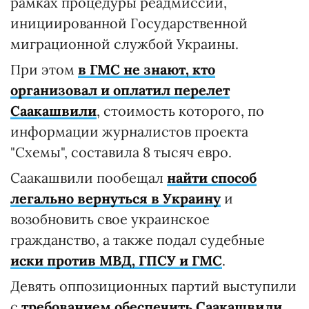
рамках процедуры реадмиссии,
инициированной Государственной
миграционной службой Украины.
При этом
в ГМС не знают, кто
организовал и оплатил перелет
Саакашвили
, стоимость которого, по
информации журналистов проекта
"Схемы", составила 8 тысяч евро.
Саакашвили пообещал
найти способ
легально вернуться в Украину
и
возобновить свое украинское
гражданство, а также подал судебные
иски против МВД, ГПСУ и ГМС
.
Девять оппозиционных партий выступили
с
требованием обеспечить Саакашвили