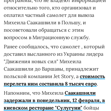
программы, что не владеют информацией
относительно того, кто организовал и
оплатил частный самолет для вывоза
Михеила Саакашвили в Польшу, и
посоветовали обращаться с этим
вопросом в Миграционную службу.
Ранее сообщалось, что самолет , который
доставил высланного из Украины лидера
"Движения новых сил" Михеила
Саакашвили до Варшавы, принадлежит
польской компании Jet Story, а
стоимость
перелета ним
составила 8 тысяч евро
.
Напомним, что Михеила
Саакашвили
задержали в понедельник, 12 февраля, в
киевском ресторане "Сулугуни"
бойцы