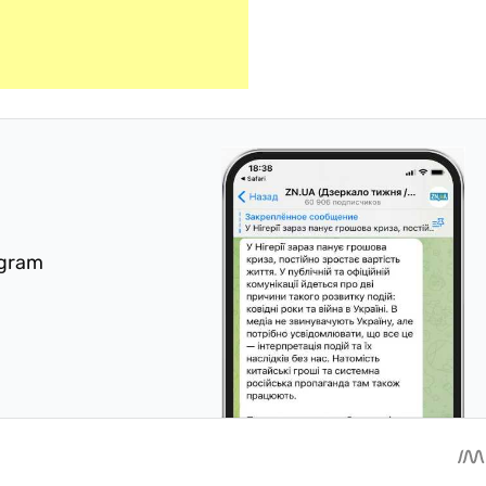
egram