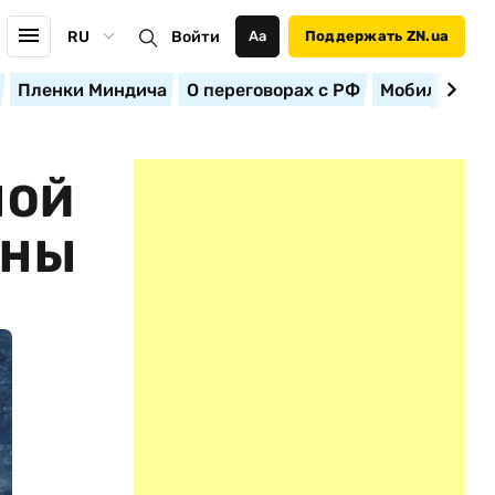
RU
Войти
Аа
Поддержать ZN.ua
Пленки Миндича
О переговорах с РФ
Мобилизация
НОЙ
ОНЫ