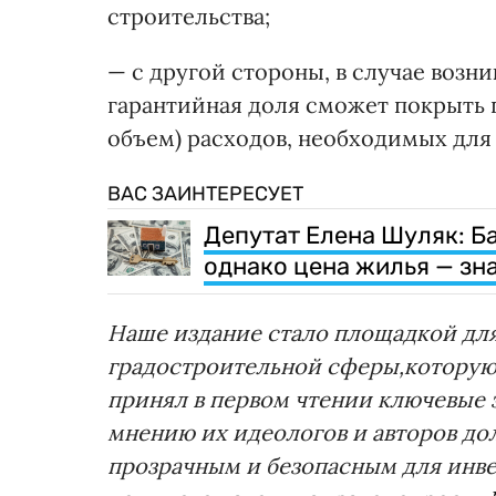
строительства;
— с другой стороны, в случае воз
гарантийная доля сможет покрыть п
объем) расходов, необходимых для
ВАС ЗАИНТЕРЕСУЕТ
Депутат Елена Шуляк: Б
однако цена жилья — зн
Наше
издание
стало
площадкой
дл
градостроительной
сферы,
котору
принял в первом чтении ключевые
мнению их идеологов и авторов д
прозрачным и безопасным для инве