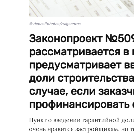
© depositphotos/ruigsantos
Законопроект №509
рассматривается в
предусматривает в
доли строительств
случае, если заказ
профинансировать 
Пункт о введении гарантийной дол
очень нравится застройщикам, но 