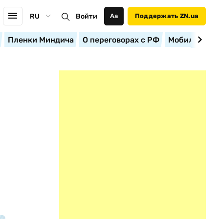
RU
Войти
Аа
Поддержать ZN.ua
Пленки Миндича
О переговорах с РФ
Мобилизация