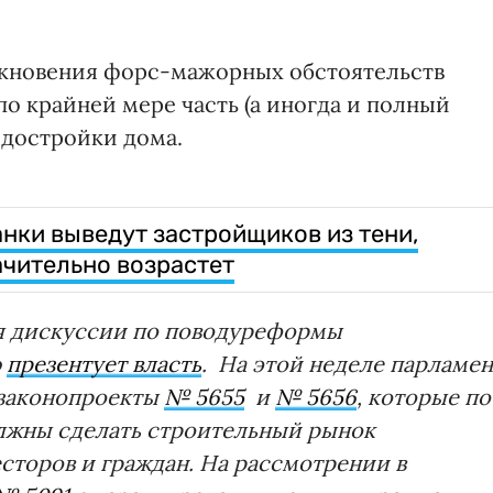
никновения форс-мажорных обстоятельств
о крайней мере часть (а иногда и полный
 достройки дома.
анки выведут застройщиков из тени,
ачительно возрастет
я
дискуссии
по
поводу
реформы
ю
презентует власть
.
На этой неделе парламен
 законопроекты
№ 5655
и
№ 5656
, которые по
олжны сделать строительный рынок
сторов и граждан. На рассмотрении в