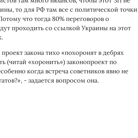
стов там много нюансов, чтобы этот ЗП не
ны, то для РФ там все с политической точки
отому что тогда 80% переговоров о
дут проходить со ссылкой Украины на этот
.
проект закона тихо «похоронят в дебрях
ть (читай «хоронить») законопроект по
обенно когда встреча советников явно не
атов?», - задается вопросом она.