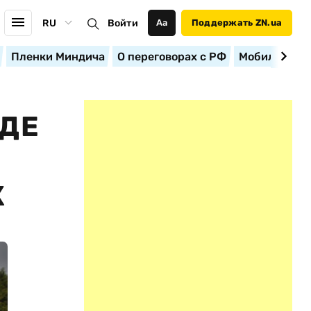
RU
Войти
Аа
Поддержать ZN.ua
Пленки Миндича
О переговорах с РФ
Мобилизация
ОДЕ
К