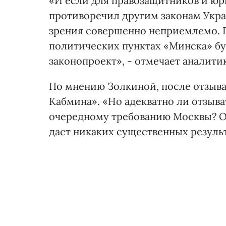
«И если для правозащитников и юри
противоречил другим законам Украи
зрения совершенно неприемлемо. П
политических пунктах «Минска» бу
законопроект», - отмечает аналитик
По мнению Золкиной, после отзыва 
Кабмина». «Но адекватно ли отзыва
очередному требованию Москвы? Ос
даст никаких существенных результ