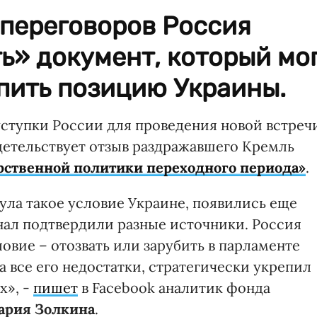
 переговоров Россия
ь» документ, который мо
пить позицию Украины.
уступки России для проведения новой встреч
детельствует отзыв раздражавшего Кремль
арственной политики переходного периода»
.
ула такое условие Украине, появились еще
гнал подтвердили разные источники. Россия
овие – отозвать или зарубить в парламенте
а все его недостатки, стратегически укрепил
х», -
пишет
в Facebook аналитик фонда
ария Золкина
.