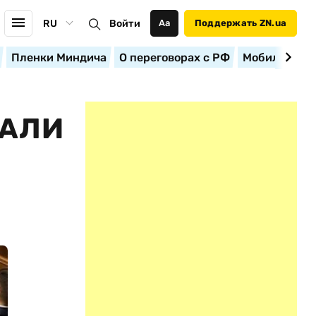
RU
Войти
Аа
Поддержать ZN.ua
Пленки Миндича
О переговорах с РФ
Мобилизация
ВАЛИ