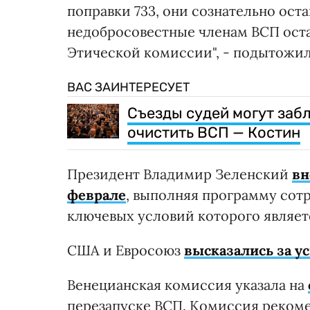
поправки 733, они сознательно оста
недобросовестные членам ВСП оста
Этической комиссии", - подытожи
ВАС ЗАИНТЕРЕСУЕТ
Съезды судей могут заб
очистить ВСП — Костин
Президент Владимир Зеленский
вн
феврале
, выполняя программу сот
ключевых условий которого являет
США и Евросоюз
высказались за у
Венецианская комиссия указала на
перезапуске ВСП. Комиссия рекоме