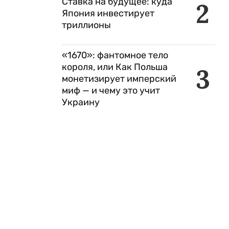
Ставка на будущее: куда
2
Япония инвестирует
триллионы
«1670»: фантомное тело
короля, или Как Польша
3
монетизирует имперский
миф — и чему это учит
Украину