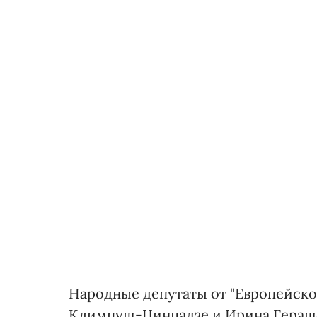
Народные депутаты от "Европейско
Климпуш-Цинцадзе и Ирина Гераще