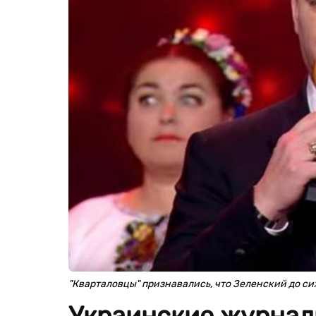
"Кварталовцы" признавались, что Зеленский до си
Украинские журнали