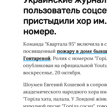
пользователь соцсе
пристыдили хор им.
номере.
Команда "Квартала 95" включила в 
посвященный
пожару в доме бывш
Гонтаревой
. Ролик с номером "Горі
опубликован на официальной Youtub
воскресенье, 20 октября.
Шоумен Евгений Кошевой в сопро
академического народного хора им
"Горіла хата, палала. У Лондоні жін
народной песне "Горіла сосна", гов