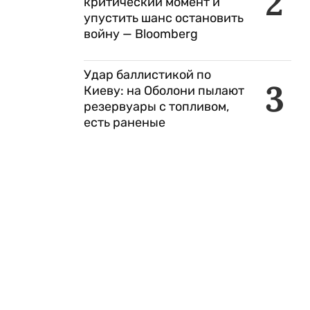
2
критический момент и
упустить шанс остановить
войну — Bloomberg
Удар баллистикой по
3
Киеву: на Оболони пылают
резервуары с топливом,
есть раненые