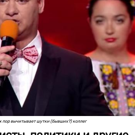
х пор вычитывает шутки (бывших?) коллег
сты, политики и другие