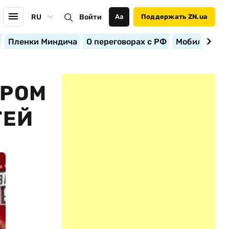
RU
Войти
Аа
Поддержать ZN.ua
Пленки Миндича
О переговорах с РФ
Мобилизация
АРОМ
ТЕЙ