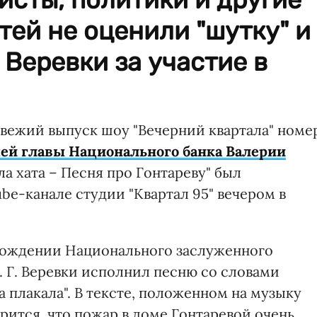
тей не оценили "шутку" и
 Веревки за участие в
свежий выпуск шоу "Вечерний квартала" номе
ей главы Национального банка Валерии
ла хата – Песня про Гонтареву" был
e-канале студии "Квартал 95" вечером в
вождении Национального заслуженного
. Г. Веревки исполнил песню со словами
ка плакала". В тексте, положенном на музыку
орится, что пожар в доме Гонтаревой очень