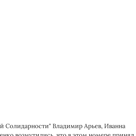
й Солидарности" Владимир Арьев, Иванна
нко возмутились, что в этом номере принял