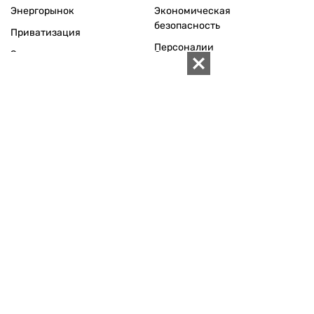
Энергорынок
Экономическая
безопасность
Приватизация
Персоналии
Экономика регионов
Социум
Наука
История
Технологии
Круг семьи
Среда обитания
Туризм
Церковь
Собственность
Культура
Использование материалов «ZN.UA» разрешается при
условии ссылки на «ZN.UA».
Для интернет-изданий обязательна прямая, открытая для
поисковых систем, гиперссылка в первом абзаце на
конкретный материал.
Любое копирование, перепечатка или воспроизведение
фотографических и видео материалов, содержащих ссылку