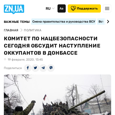
RU
Аа
Поддержать
Смена правительства и руководства ВСУ
Вступление
ВАЖНЫЕ ТЕМЫ
ГЛАВНАЯ
ПОЛИТИКА
КОМИТЕТ ПО НАЦБЕЗОПАСНОСТИ
СЕГОДНЯ ОБСУДИТ НАСТУПЛЕНИЕ
ОККУПАНТОВ В ДОНБАССЕ
19 февраля, 2020, 13:45
Поделиться