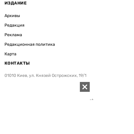
ИЗДАНИЕ
Архивы
Редакция
Реклама
Редакционная политика
Карта
КОНТАКТЫ
01010 Киев, ул. Князей Острожских, 19/1
Телефон редакции:
+380 (44) 280-04-85
Электронная почта редакции:
zn94@ukr.net
Электронная почта службы новостей:
editor@zn.ua
СОЦСЕТИ