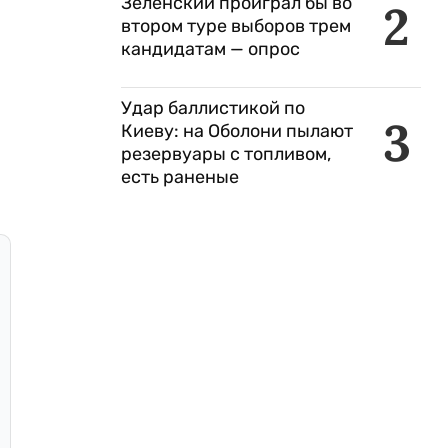
Зеленский проиграл бы во
2
втором туре выборов трем
кандидатам — опрос
Удар баллистикой по
3
Киеву: на Оболони пылают
резервуары с топливом,
есть раненые