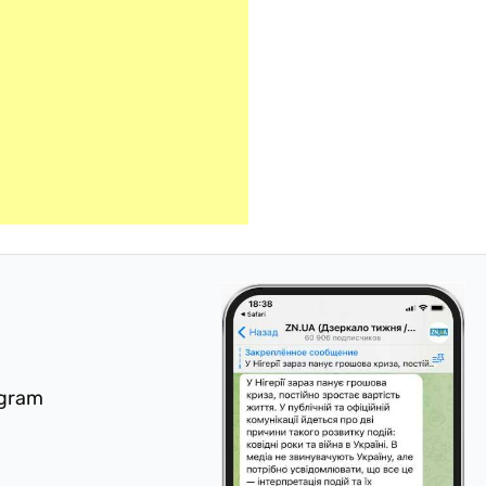
egram