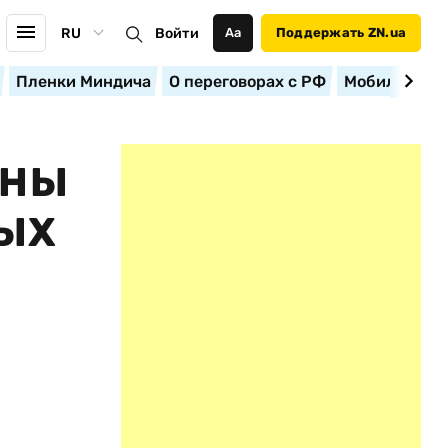
RU
Войти
Аа
Поддержать ZN.ua
Пленки Миндича
О переговорах с РФ
Мобилизация
ИНЫ
ЫХ