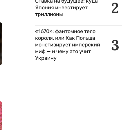
Ставка на будущее: куда
2
Япония инвестирует
триллионы
«1670»: фантомное тело
короля, или Как Польша
3
монетизирует имперский
миф — и чему это учит
Украину