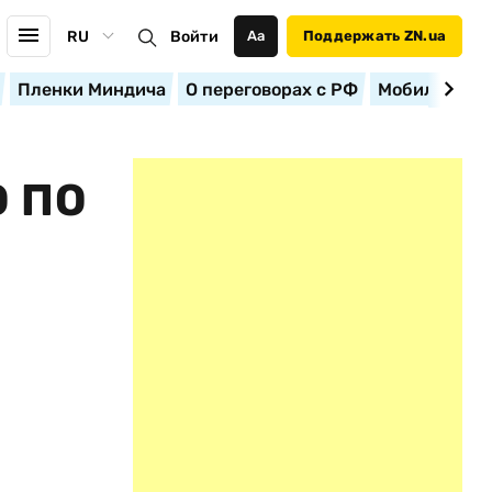
RU
Войти
Аа
Поддержать ZN.ua
Пленки Миндича
О переговорах с РФ
Мобилизация
 ПО