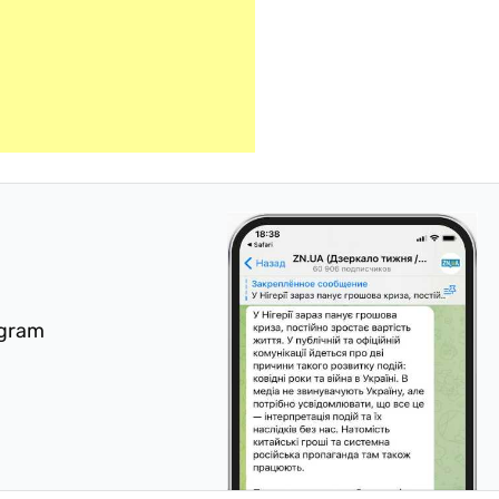
egram