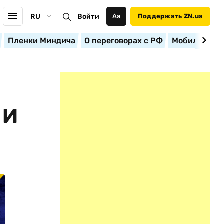
RU
Войти
Аа
Поддержать ZN.ua
Пленки Миндича
О переговорах с РФ
Мобилизация
 И