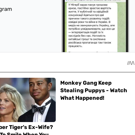
egram