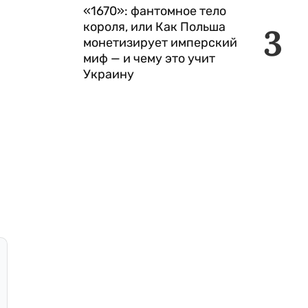
«1670»: фантомное тело
короля, или Как Польша
3
монетизирует имперский
миф — и чему это учит
Украину