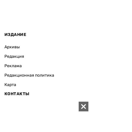
ИЗДАНИЕ
Архивы
Редакция
Реклама
Редакционная политика
Карта
КОНТАКТЫ
01010 Киев, ул. Князей Острожских, 19/1
Телефон редакции:
+380 (44) 280-04-85
Электронная почта редакции:
zn94@ukr.net