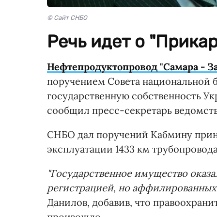
© Сайт СНБО
Речь идет о "Прика
Нефтепродуктопровод "Самара - З
поручением Совета национальной б
государственную собственность Ук
сообщил пресс-секретарь ведомств
СНБО дал поручений Кабмину прин
эксплуатации 1433 км трубопровод
"Государственное имущество оказал
регистрацией, но аффилированных 
Данилов, добавив, что правоохрани
произошло.