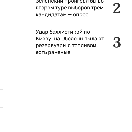
Зеленский проиграл бы во
2
втором туре выборов трем
кандидатам — опрос
Удар баллистикой по
3
Киеву: на Оболони пылают
резервуары с топливом,
есть раненые