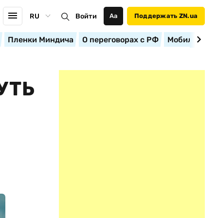
RU
Войти
Аа
Поддержать ZN.ua
Пленки Миндича
О переговорах с РФ
Мобилизация
УТЬ