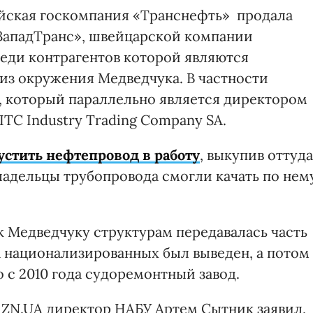
ийская госкомпания «Транснефть» продала
ападТранс», швейцарской компании
 среди контрагентов которой являются
из окружения Медведчука. В частности
 который параллельно является директором
TC Industry Trading Company SA.
устить нефтепровод в работу
, выкупив оттуда
ладельцы трубопровода смогли качать по нем
к Медведчуку структурам передавалась часть
а национализированных был выведен, а потом
с 2010 года судоремонтный завод.
и ZN.UA директор НАБУ Артем Сытник заявил,