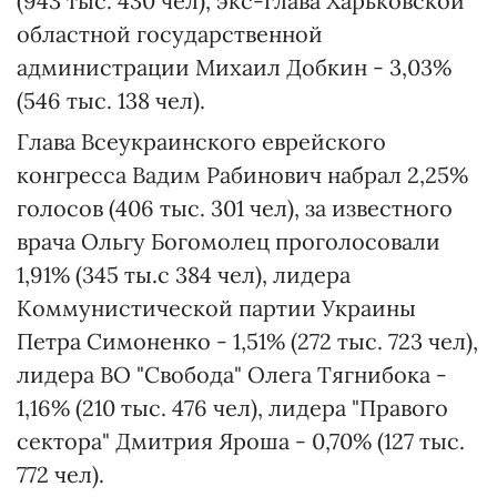
(943 тыс. 430 чел), экс-глава Харьковской
областной государственной
администрации Михаил Добкин - 3,03%
(546 тыс. 138 чел).
Глава Всеукраинского еврейского
конгресса Вадим Рабинович набрал 2,25%
голосов (406 тыс. 301 чел), за известного
врача Ольгу Богомолец проголосовали
1,91% (345 ты.с 384 чел), лидера
Коммунистической партии Украины
Петра Симоненко - 1,51% (272 тыс. 723 чел),
лидера ВО "Свобода" Олега Тягнибока -
1,16% (210 тыс. 476 чел), лидера "Правого
сектора" Дмитрия Яроша - 0,70% (127 тыс.
772 чел).