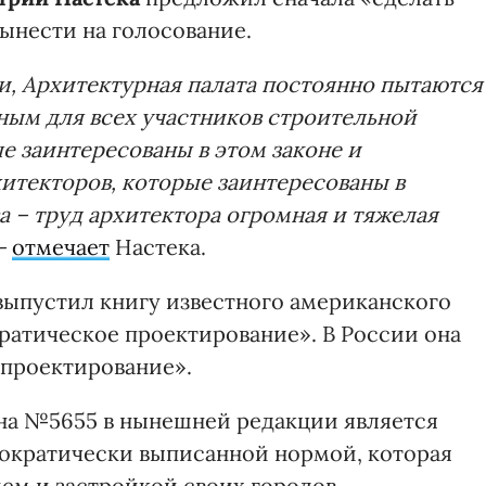
вынести на голосование.
и, Архитектурная палата постоянно пытаются
зным для всех участников строительной
е заинтересованы в этом законе и
хитекторов, которые заинтересованы в
а – труд архитектора огромная и тяжелая
 -
отмечает
Настека.
 выпустил книгу известного американского
ратическое проектирование». В России она
 проектирование».
на №5655 в нынешней редакции является
мократически выписанной нормой, которая
ием и застройкой своих городов.