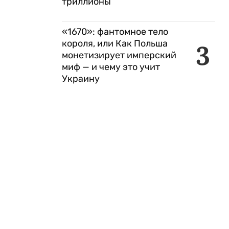
триллионы
«1670»: фантомное тело
короля, или Как Польша
3
монетизирует имперский
миф — и чему это учит
Украину