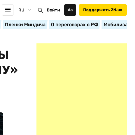
RU
Войти
Аа
Поддержать ZN.ua
Пленки Миндича
О переговорах с РФ
Мобилизация
РЫ
НУ»