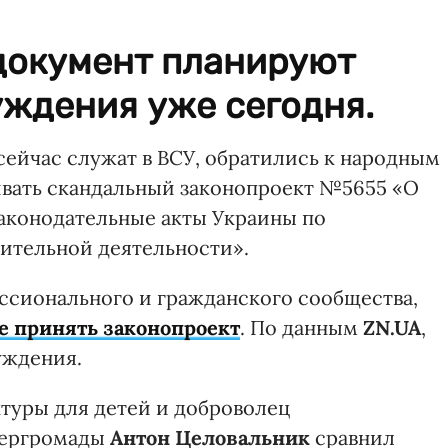
документ планируют
уждения уже сегодня.
сейчас служат в ВСУ, обратились к народным
ивать скандальный законопроект №5655 «О
аконодательные акты Украины по
тельной деятельности».
ссионального и гражданского сообщества,
е принять законопроект
. По данным
ZN.UA
,
уждения.
ктуры для детей и доброволец
тергромады
Антон Целовальник
сравнил