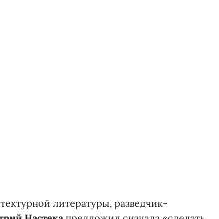
тектурной литературы, разведчик-
рий Настека
предложил сначала «сделать