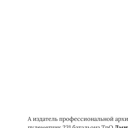
А издатель профессиональной архи
пулеметчик 231 батальона ТрО
Дмит