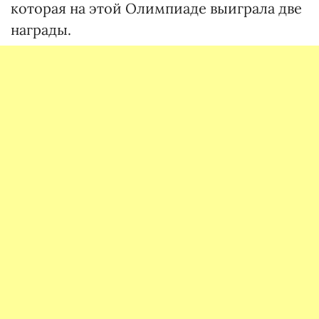
которая на этой Олимпиаде выиграла две
награды.