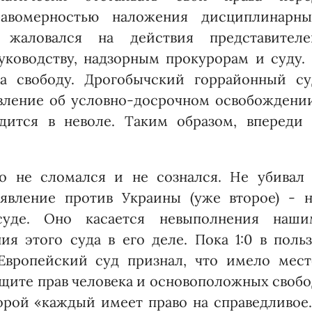
авомерностью наложения дисцип­линарны
 жаловался на действия представителе
ководству, надзорным прокурорам и суду. 
а свободу. Дрогобычский горрайонный су
овление об условно-досрочном освобождении
дится в неволе. Таким образом, впереди 
о не сломался и не сознался. Не убивал 
аявле­ние против Украины (уже второе) - н
суде. Оно касается невыполнения наши
я этого суда в его деле. Пока 1:0 в польз
 Европейский суд признал, что имело мест
 защите прав человека и основоположных своб
оторой «каж­дый имеет право на справедливо