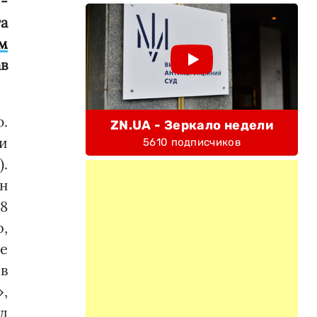
 -
та
м
ав
.
ZN.UA - Зеркало недели
и
5610 подписчиков
).
н
08
о,
ле
в
,
д