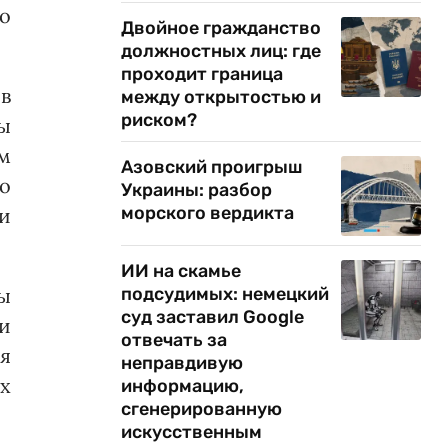
о
Двойное гражданство
должностных лиц: где
проходит граница
в
между открытостью и
риском?
ны
м
Азовский проигрыш
о
Украины: разбор
морского вердикта
и
ИИ на скамье
ы
подсудимых: немецкий
суд заставил Google
и
отвечать за
я
неправдивую
х
информацию,
сгенерированную
искусственным