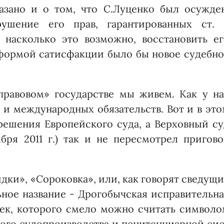
азано и о том, что С.Луценко был осужден
ушение его прав, гарантированных ст. 
 насколько это возможно, восстановить ег
формой сатисфакции было бы новое судебно
правовом» государстве мы живем. Как у на
 и международных обязательств. Вот и в эт
решения Европейс­кого суда, а Верховный с
бря 2011 г.) так и не пересмотрел пригово
идки», «Сороковка», или, как говорят сведущ
ное название - Дрого­бычская исправительн
ек, которого смело можно считать символо
ого судопроизводства и пенитенциарной си