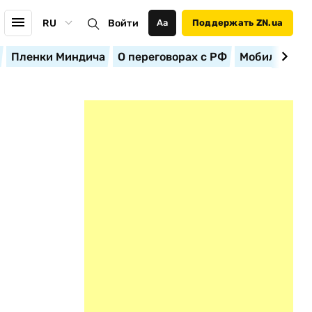
RU
Войти
Аа
Поддержать ZN.ua
Пленки Миндича
О переговорах с РФ
Мобилизация