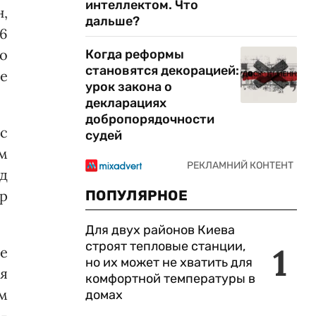
интеллектом. Что
,
дальше?
6
о
Когда реформы
становятся декорацией:
е
урок закона о
декларациях
добропорядочности
с
судей
ом
уд
р
ПОПУЛЯРНОЕ
Для двух районов Киева
строят тепловые станции,
1
ие
но их может не хватить для
ая
комфортной температуры в
м
домах
с­