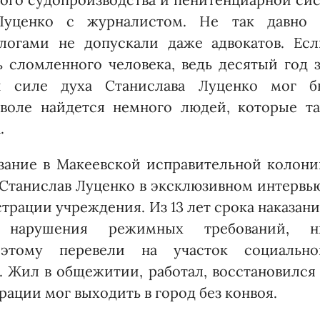
Лу­ценко с журналистом. Не так давно 
логами не допускали даже адвокатов. Есл
ь сломленного человека, ведь десятый год 
 силе духа Станислава Лу­ценко мог б
 воле найдется немного людей, которые та
.
азание в Макеевской исправительной колон
 Станислав Луценко в эксклюзивном интервь
трации учреждения. Из 13 лет срока наказан
нарушения режимных требований, н
оэтому перевели на участок социально
 Жил в общежитии, работал, восстановился
ации мог выходить в город без конвоя.