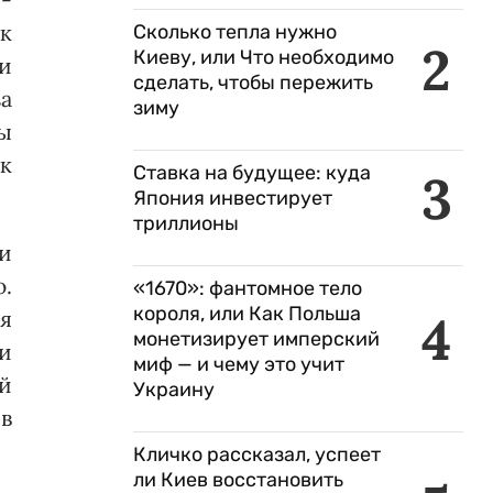
к
Сколько тепла нужно
2
Киеву, или Что необходимо
и
сделать, чтобы пережить
за
зиму
ы
к
Ставка на будущее: куда
3
Япония инвестирует
триллионы
ии
ю.
«1670»: фантомное тело
короля, или Как Польша
4
ия
монетизирует имперский
и
миф — и чему это учит
й
Украину
 в
Кличко рассказал, успеет
ли Киев восстановить