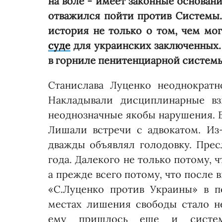
на воле - имеет законные основан
отважился пойти против Cистемы. 
история не только о том, чем мо
суде
для украинских заключенных.
в горниле пенитенциарной систем
Станислава Луценко неоднократ
Накладывали дисциплинарные вз
неоднозначные якобы нарушения. Б
Лишали встре­чи с адвокатом. И
дважды объявлял голодовку. Пресл
года. Далекого не только потому, 
а прежде всего потому, что после
«С.Луценко против Украи­ны» в п
местах лишения свободы стало н
ему пришлось еще и система