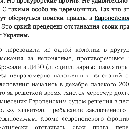
ия. Но прокурорские против. Не удивительно
С такими особо не церемонятся. Так что э
гут обернуться поиски правды в
Европейско
 Это яркий прецедент отстаивания своих пр
ы Украины.
но переводили из одной колонии в другую
ыскания за непонятные, противоречивые 
росали в ДИЗО (дисцип­линарные изоляторы
з-за неправомерно наложенных взысканий о
е­дования начались в декабре далекого 20
что за решеткой время тянется чересчур долг
 вынесения Европейским судом решения в де
ользу заявителя пребывание заключенного 
евыносимым. Кроме «европейского фронта»
тически отстаивать свои права пере