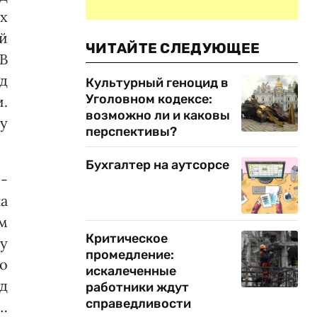
х
й
ЧИТАЙТЕ СЛЕДУЮЩЕЕ
В
д
Культурный геноцид в
Уголовном кодексе:
.
возможно ли и каковы
у
перспективы?
Бухгалтер на аутсорсе
-
а
м
Критическое
у
промедление:
о
искалеченные
од
работники ждут
справедливости
е…