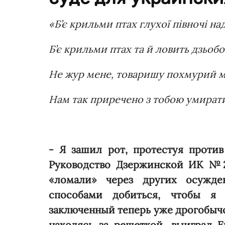
«Б’є крильми птах глухої півночі на
Б’є крильми птах та й ловить дзьоб
Не жур мене, товаришу похмурий мі
Нам так приречено з тобою умират
- Я зашил рот, протестуя проти
Руководство Дзержинской ИК №2
«ломали» через других осужде
способами добиться, чтобы я 
заключенный теперь уже дрогобычс
находясь за решеткой, выиграл Е