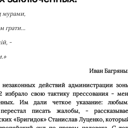
д мурами,
ом грати…
й, -
и.»
Иван Багряны
в незаконных действий администрации зоны
 избрало свою тактику прессования - мен
нных. Им дали четкое указание: любым
перестал писать жалобы, - рассказывае
ких «Бригидок» Станислав Луценко, которы
вропейский суд по правам человека. С тог