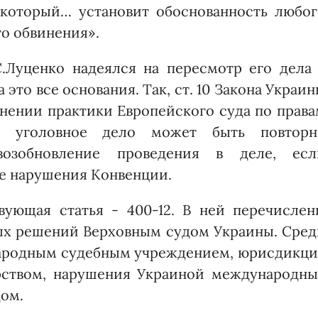
который… установит обоснованность любог
го обвинения».
.Луценко надеялся на пересмотр его дела 
это все основания. Так, ст. 10 Закона Украи
ении практики Евро­пейского суда по права
то уголовное дело может быть повторн
возобновление проведения в деле, есл
ие нарушения Конвенции.
вующая статья - 400-12. В ней перечислен
ых решений Верховным судом Украины. Сред
народным судебным учреждением, юрисдикци
рством, нарушения Украиной международны
дом.