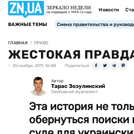
ЗЕРКАЛО НЕДЕЛИ
Новости
Ста
не подводим с 1994-го года
ВАЖНЫЕ ТЕМЫ
Смена правительства и руковод
ГЛАВНАЯ
ПРАВО
ЖЕСТОКАЯ ПРАВДА
25 ноября, 2011, 16:08
Поделиться
Автор
Тарас Зозулинский
Свободный журналист.
Эта история не толь
обернуться поиски
суде для украински