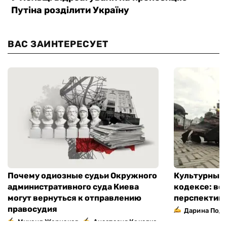
ВАС ЗАИНТЕРЕСУЕТ
Почему одиозные судьи Окружного
Культурный 
административного суда Киева
кодексе: во
могут вернуться к отправлению
перспектив
правосудия
Дарина Подг
,
Михаил Жернаков
Анастасия Кокалко