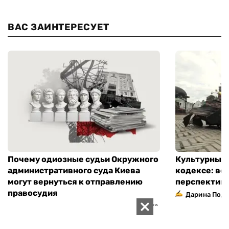
ВАС ЗАИНТЕРЕСУЕТ
Почему одиозные судьи Окружного
Культурный 
административного суда Киева
кодексе: во
могут вернуться к отправлению
перспектив
правосудия
Дарина Подг
,
Михаил Жернаков
Анастасия Кокалко