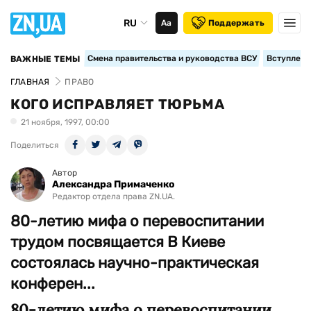
RU
Аа
Поддержать
Смена правительства и руководства ВСУ
Вступление
ВАЖНЫЕ ТЕМЫ
ГЛАВНАЯ
ПРАВО
КОГО ИСПРАВЛЯЕТ ТЮРЬМА
21 ноября, 1997, 00:00
Поделиться
Автор
Александра Примаченко
Редактор отдела права ZN.UA.
80-летию мифа о перевоспитании
трудом посвящается В Киеве
состоялась научно-практическая
конферен...
80-летию мифа о перевоспитании