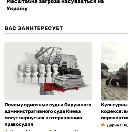
ВАС ЗАИНТЕРЕСУЕТ
Почему одиозные судьи Окружного
Культурный 
административного суда Киева
кодексе: во
могут вернуться к отправлению
перспектив
правосудия
Дарина Подг
,
Михаил Жернаков
Анастасия Кокалко