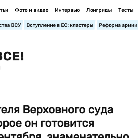
тьи
Фото и видео
Интервью
Лонгриды
Тесты
ства ВСУ
Вступление в ЕС: кластеры
Реформа армии
СЕ!
еля Верховного суда
орое он готовится
ентября, знаменательно