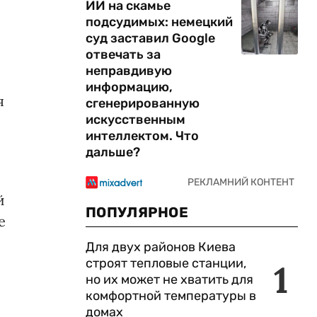
ИИ на скамье
подсудимых: немецкий
суд заставил Google
отвечать за
неправдивую
информацию,
я
сгенерированную
искусственным
интеллектом. Что
дальше?
й
ПОПУЛЯРНОЕ
е
Для двух районов Киева
строят тепловые станции,
1
но их может не хватить для
комфортной температуры в
домах