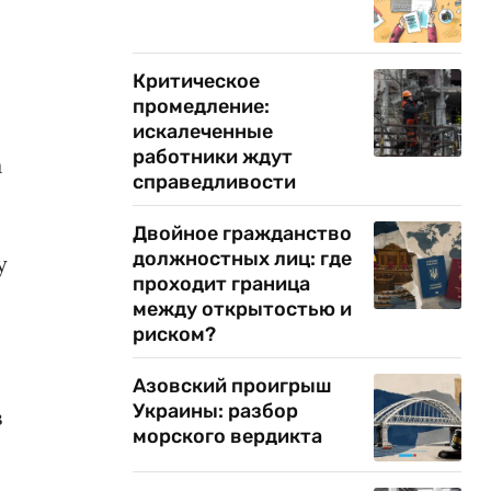
Критическое
промедление:
искалеченные
работники ждут
а
справедливости
Двойное гражданство
должностных лиц: где
у
проходит граница
между открытостью и
риском?
Азовский проигрыш
Украины: разбор
в
морского вердикта