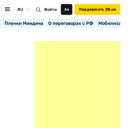
RU
Войти
Аа
Поддержать ZN.ua
Пленки Миндича
О переговорах с РФ
Мобилизация